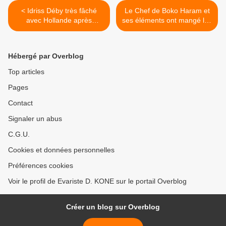
< Idriss Déby très fâché
Le Chef de Boko Haram et
avec Hollande après
ses éléments ont mangé les
l’élection du président de la
têtes et les cœurs des
BAD
hommes de mon village» >
Hébergé par Overblog
Top articles
Pages
Contact
Signaler un abus
C.G.U.
Cookies et données personnelles
Préférences cookies
Voir le profil de Evariste D. KONE sur le portail Overblog
Créer un blog sur Overblog