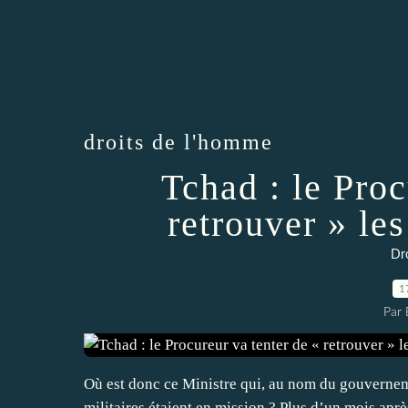
droits de l'homme
Tchad : le Proc
retrouver » les
Dr
1
Par 
Où est donc ce Ministre qui, au nom du gouverneme
militaires étaient en mission ? Plus d’un mois après