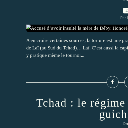
Dr
1
Par 
A en croire certaines sources, la torture est une pr
de Laï (au Sud du Tchad)… Laï, C’est aussi la capit
y pratique même le tournoi...
Tchad : le régime
guich
Dr