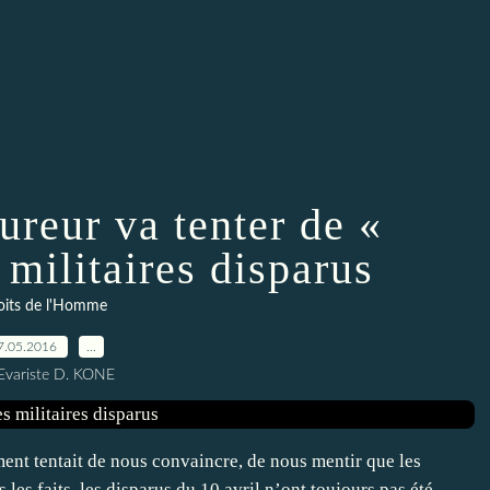
ureur va tenter de «
 militaires disparus
oits de l'Homme
7.05.2016
…
Evariste D. KONE
nt tentait de nous convaincre, de nous mentir que les
 les faits, les disparus du 10 avril n’ont toujours pas été