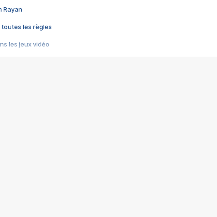
im Rayan
 toutes les règles
s les jeux vidéo
us choquant de Rockstar ? - Le scandale BULLY
e plus moche de Steam
du RÊVE tourne au CAUCHEMAR
pendant 8 heures
it… à tort
umiliés par un jeu vidéo
ire - Final Fantasy 8
ti un empire - Age of Empires
story DOFUS