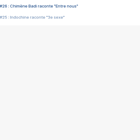
#26 : Chimène Badi raconte "Entre nous"
#25 : Indochine raconte "3e sexe"
#24 : Zaho raconte "C'est chelou"
#23 : Patrick Bruel raconte "Au café des délices"
#22 : Kyo raconte "Le chemin"
#21 : Nolwenn Leroy raconte "Cassé"
#20 : Patrick Hernandez raconte "Born to be alive"
#19 : Lorie raconte "Près de moi"
#18 : Michael Jones raconte "A nos actes manqués" (avec Jean-Jacque
#17 : Khaled raconte "Aïcha"
#16 : Corneille raconte "Parce qu'on vient de loin"
#15 : Indochine raconte "L'aventurier"