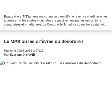
Brazzaville et N’Djamena ont connu un bien difficile réveil ce mardi, avec les
journées « villes mortes » décrétées respectivement par les oppositions
congolaises et tchadiennes. Le Congo et le Tchad, ces deux frères siamois
de la politique en Afrique...
Le MPS ou les orfèvres du désordre !
Publié le 29/03/2016 à 07:27
Par
Evariste D. KONE