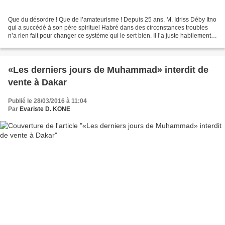
Que du désordre ! Que de l’amateurisme ! Depuis 25 ans, M. Idriss Déby Itno
qui a succédé à son père spirituel Habré dans des circonstances troubles
n’a rien fait pour changer ce système qui le sert bien. Il l’a juste habilement
maquillé pour paraître...
«Les derniers jours de Muhammad» interdit de
vente à Dakar
Publié le 28/03/2016 à 11:04
Par
Evariste D. KONE