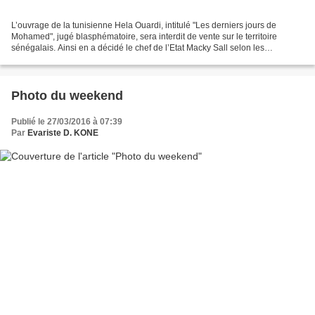
L’ouvrage de la tunisienne Hela Ouardi, intitulé "Les derniers jours de
Mohamed", jugé blasphématoire, sera interdit de vente sur le territoire
sénégalais. Ainsi en a décidé le chef de l’Etat Macky Sall selon les
assurances données par le Premier ministre...
Photo du weekend
Publié le 27/03/2016 à 07:39
Par
Evariste D. KONE