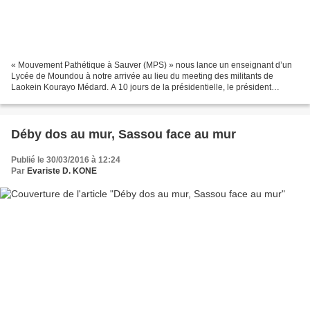
« Mouvement Pathétique à Sauver (MPS) » nous lance un enseignant d’un
Lycée de Moundou à notre arrivée au lieu du meeting des militants de
Laokein Kourayo Médard. A 10 jours de la présidentielle, le président
sortant, candidat á sa propre succession a...
Déby dos au mur, Sassou face au mur
Publié le 30/03/2016 à 12:24
Par
Evariste D. KONE